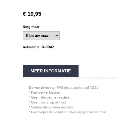
€ 19,95
Ring maat :
R-0042
Referentie:
MEER INFORMATIE
De voordelen van RVS chirurgisch staal (316L)
* Kan niet verkleuren
* Geen allergische reactie’s
* Geeft niet af op de huid
* Sterker dan andere metalen
* Goedkoper dan goud en zilver en gaat langer mee.