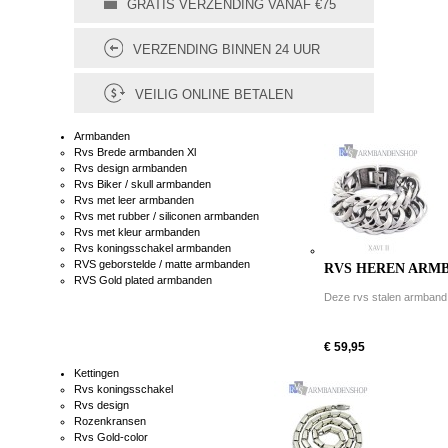
GRATIS VERZENDING VANAF €75
VERZENDING BINNEN 24 UUR
VEILIG ONLINE BETALEN
Armbanden
Rvs Brede armbanden Xl
Rvs design armbanden
Rvs Biker / skull armbanden
Rvs met leer armbanden
Rvs met rubber / siliconen armbanden
Rvs met kleur armbanden
Rvs koningsschakel armbanden
RVS geborstelde / matte armbanden
RVS HEREN ARMBA
RVS Gold plated armbanden
Deze rvs stalen armband is
€ 59,95
Kettingen
Rvs koningsschakel
Rvs design
Rozenkransen
Rvs Gold-color