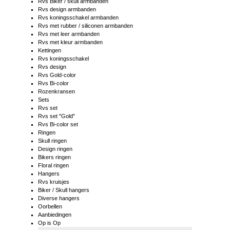
Rvs Biker / skull armbanden
Rvs design armbanden
Rvs koningsschakel armbanden
Rvs met rubber / siliconen armbanden
Rvs met leer armbanden
Rvs met kleur armbanden
Kettingen
Rvs koningsschakel
Rvs design
Rvs Gold-color
Rvs Bi-color
Rozenkransen
Sets
Rvs set
Rvs set "Gold"
Rvs Bi-color set
Ringen
Skull ringen
Design ringen
Bikers ringen
Floral ringen
Hangers
Rvs kruisjes
Biker / Skull hangers
Diverse hangers
Oorbellen
Aanbiedingen
Op is Op