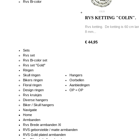
Rvs Bi-color
RVS KETTING "COLIN".
Rvs ketting. De ketting is 60 cm la
8 mm...
€ 44,95
Sets
Rvs set
Rvs Bi-color set
Rvs set "Gold"
Ringen
Skull ringen
Hangers
Bikers ringen
Oorbellen
Floral ringen
Aanbiedingen
Design ringen
OP = OP
Rvs kruisjes
Diverse hangers
Biker / Skull hangers
Navigatie
Home
Armbanden
Rvs Brede armbanden Xl
RVS geborstelde / matte armbanden
RVS Gold plated armbanden