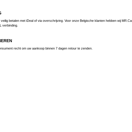
G
s veilig betalen met iDeal of via overschrijving. Voor onze Belgische klanten hebben wij MR.Cas
L verbinding.
NEREN
consument recht om uw aankoop binnen 7 dagen retour te zenden.