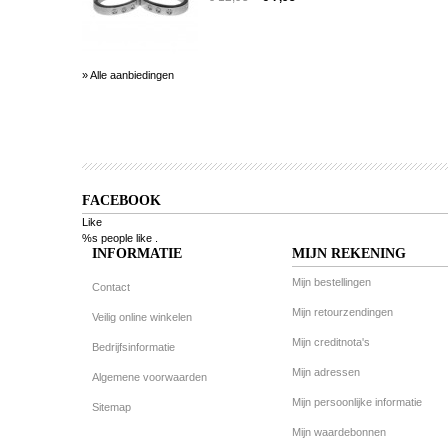
» Alle aanbiedingen
FACEBOOK
Like
%s people like
.
INFORMATIE
MIJN REKENING
Mijn bestellingen
Contact
Mijn retourzendingen
Veilig online winkelen
Mijn creditnota's
Bedrijfsinformatie
Mijn adressen
Algemene voorwaarden
Mijn persoonlijke informatie
Sitemap
Mijn waardebonnen