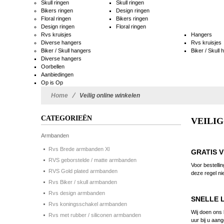
Skull ringen
Skull ringen
Bikers ringen
Design ringen
Floral ringen
Bikers ringen
Design ringen
Floral ringen
Rvs kruisjes
Hangers
Diverse hangers
Rvs kruisjes
Biker / Skull hangers
Biker / Skull
Diverse hangers
Oorbellen
Aanbiedingen
Op is Op
Home
>
Veilig online winkelen
CATEGORIEËN
VEILI
Armbanden
Rvs Brede armbanden Xl
GRATIS V
RVS geborstelde / matte armbanden
Voor bestelli
RVS Gold plated armbanden
deze regel ni
Rvs Biker / skull armbanden
Rvs design armbanden
SNELLE 
Rvs koningsschakel armbanden
Wij doen ons 
Rvs met rubber / siliconen armbanden
uur bij u aa