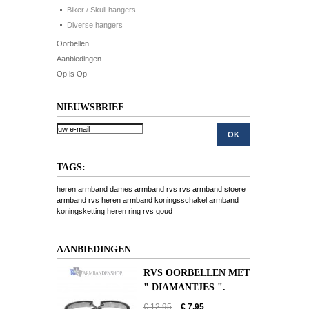
Biker / Skull hangers
Diverse hangers
Oorbellen
Aanbiedingen
Op is Op
NIEUWSBRIEF
TAGS:
heren armband
dames armband
rvs
rvs armband
stoere
armband
rvs heren armband
koningsschakel armband
koningsketting
heren ring
rvs goud
AANBIEDINGEN
RVS OORBELLEN MET
" DIAMANTJES ".
€ 12,95
€ 7,95