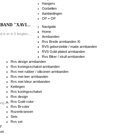
Hangers
Oorbellen
Aanbiedingen
OP = OP
AND "XAVI...
Navigatie
Home
is er in 5 lengtes:...
Armbanden
Rvs Brede armbanden Xl
RVS geborstelde / matte armbanden
RVS Gold plated armbanden
Rvs Biker / skull armbanden
Rvs design armbanden
Rvs koningsschakel armbanden
Rvs met rubber / siliconen armbanden
Rvs met leer armbanden
Rvs met kleur armbanden
Kettingen
Rvs koningsschakel
Rvs design
Rvs Gold-color
ang en
Rvs Bi-color
Rozenkransen
Sets
Rvs set
d"
set