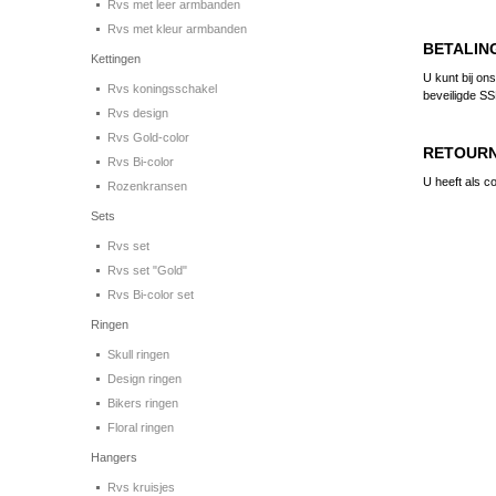
Rvs met leer armbanden
Rvs met kleur armbanden
BETALIN
Kettingen
U kunt bij on
Rvs koningsschakel
beveiligde SS
Rvs design
Rvs Gold-color
RETOUR
Rvs Bi-color
U heeft als 
Rozenkransen
Sets
Rvs set
Rvs set "Gold"
Rvs Bi-color set
Ringen
Skull ringen
Design ringen
Bikers ringen
Floral ringen
Hangers
Rvs kruisjes