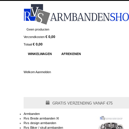
Geen producten
€ 0,00
Verzendkosten
€ 0,00
Totaal
WINKELWAGEN
AFREKENEN
Welkom
Aanmelden
GRATIS VERZENDING VANAF €75
Armbanden
Rvs Brede armbanden Xl
Rvs design armbanden
Rvs Biker / skull armbanden