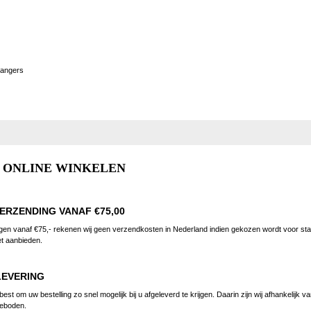
 hangers
G ONLINE WINKELEN
ERZENDING VANAF €75,00
ngen vanaf €75,- rekenen wij geen verzendkosten in Nederland indien gekozen wordt voor st
et aanbieden.
LEVERING
best om uw bestelling zo snel mogelijk bij u afgeleverd te krijgen. Daarin zijn wij afhankelij
ngeboden.