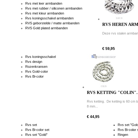
Rvs met leer armbanden
Rvs met rubber / siliconen armbanden
Rvs met kleur armbanden
Rvs koningsschakel armbanden
RVS geborstelde / matte armbanden
RVS HEREN ARMB
RVS Gold plated armbanden
Deze rvs stalen armband 
€ 59,95
Rvs koningsschakel
Rvs design
Rozenkransen
Rvs Gold-color
Rvs Bi-color
RVS KETTING "COLIN".
Rvs ketting. De ketting is 60 cm l
8 mm...
€ 44,95
Rvs set
Rvs set "Gol
Rvs Bi-color set
Rvs Bi-color 
Rvs set "Gold"
Ringen