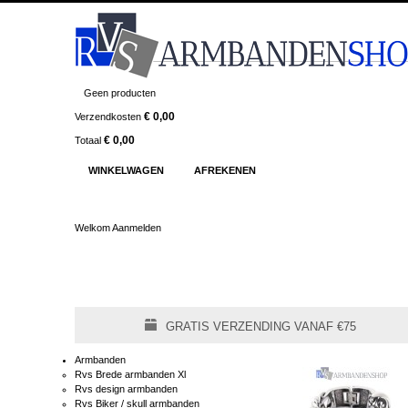
Geen producten
€ 0,00
Verzendkosten
€ 0,00
Totaal
WINKELWAGEN
AFREKENEN
Welkom
Aanmelden
GRATIS VERZENDING VANAF €75
Armbanden
Rvs Brede armbanden Xl
Rvs design armbanden
Rvs Biker / skull armbanden