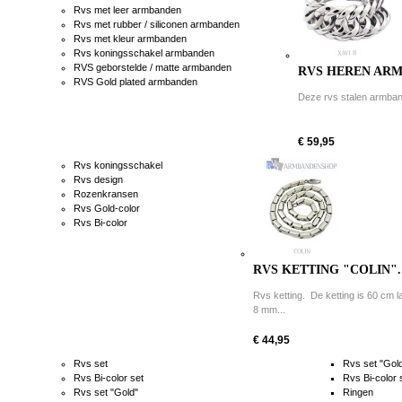
Rvs met leer armbanden
Rvs met rubber / siliconen armbanden
Rvs met kleur armbanden
Rvs koningsschakel armbanden
RVS geborstelde / matte armbanden
RVS HEREN ARMB
RVS Gold plated armbanden
Deze rvs stalen armband 
€ 59,95
Rvs koningsschakel
Rvs design
Rozenkransen
Rvs Gold-color
Rvs Bi-color
RVS KETTING "COLIN".
Rvs ketting. De ketting is 60 cm l
8 mm...
€ 44,95
Rvs set
Rvs set "Gol
Rvs Bi-color set
Rvs Bi-color 
Rvs set "Gold"
Ringen