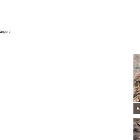
 hangers
R