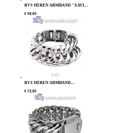
RVS HEREN ARMBAND "XAVI...
€ 59,95
RVS HEREN ARMBAND...
€ 72,95