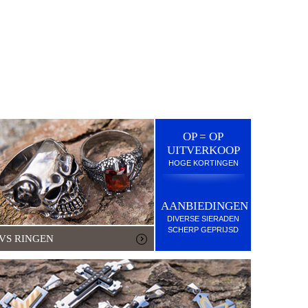
OP = OP
UITVERKOOP
HOGE KORTINGEN
AANBIEDINGEN
DIVERSE SIERADEN
SCHERP GEPRIJSD
VS RINGEN