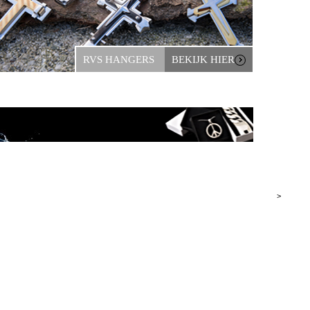
RVS HANGERS
BEKIJK HIER
>