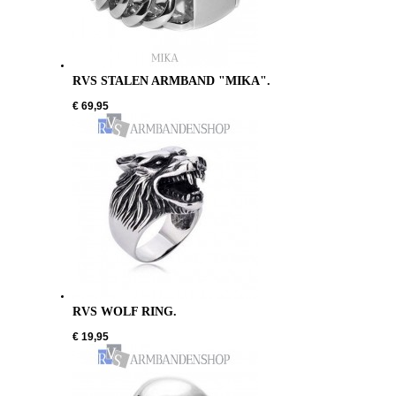
RVS STALEN ARMBAND "MIKA".
€ 69,95
RVS WOLF RING.
€ 19,95