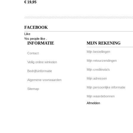
€ 19,95
FACEBOOK
Like
%s people like
.
INFORMATIE
MIJN REKENING
Mijn bestellingen
Contact
Mijn retourzendingen
Veilig online winkelen
Mijn creditnota's
Bedrijfsinformatie
Mijn adressen
Algemene voorwaarden
Mijn persoonlijke informatie
Sitemap
Mijn waardebonnen
Afmelden