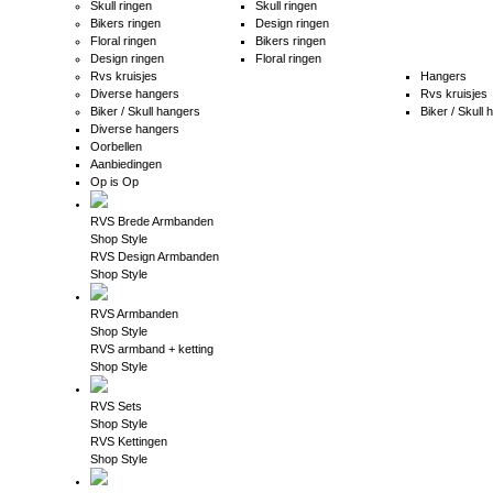
Skull ringen
Skull ringen
Bikers ringen
Design ringen
Floral ringen
Bikers ringen
Design ringen
Floral ringen
Rvs kruisjes
Hangers
Diverse hangers
Rvs kruisjes
Biker / Skull hangers
Biker / Skull
Diverse hangers
Oorbellen
Aanbiedingen
Op is Op
RVS Brede Armbanden
Shop Style
RVS Design Armbanden
Shop Style
RVS Armbanden
Shop Style
RVS armband + ketting
Shop Style
RVS Sets
Shop Style
RVS Kettingen
Shop Style