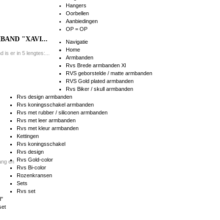
Hangers
Oorbellen
Aanbiedingen
OP = OP
AND "XAVI...
Navigatie
Home
is er in 5 lengtes:...
Armbanden
Rvs Brede armbanden Xl
RVS geborstelde / matte armbanden
RVS Gold plated armbanden
Rvs Biker / skull armbanden
Rvs design armbanden
Rvs koningsschakel armbanden
Rvs met rubber / siliconen armbanden
Rvs met leer armbanden
Rvs met kleur armbanden
Kettingen
Rvs koningsschakel
Rvs design
Rvs Gold-color
ang en
Rvs Bi-color
Rozenkransen
Sets
Rvs set
d"
set