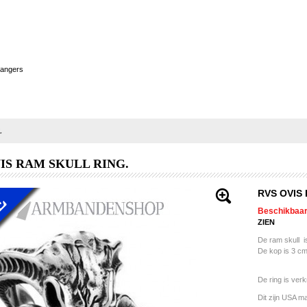
 hangers
.
IS RAM SKULL RING.
RVS OVIS
Beschikbaar
ZIEN
De ram skull i
De kop is 3 cm
De ring is verk
Dit zijn USA ma