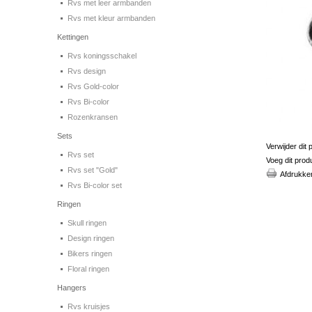
Rvs met leer armbanden
Rvs met kleur armbanden
Kettingen
Rvs koningsschakel
Rvs design
Rvs Gold-color
Rvs Bi-color
Rozenkransen
Sets
Verwijder dit 
Rvs set
Voeg dit prod
Rvs set "Gold"
Afdrukke
Rvs Bi-color set
Ringen
Skull ringen
Design ringen
Bikers ringen
Floral ringen
Hangers
Rvs kruisjes