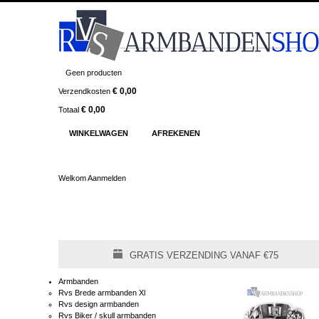
Geen producten
€ 0,00
Verzendkosten
€ 0,00
Totaal
WINKELWAGEN
AFREKENEN
Welkom
Aanmelden
GRATIS VERZENDING VANAF €75
Armbanden
Rvs Brede armbanden Xl
Rvs design armbanden
Rvs Biker / skull armbanden