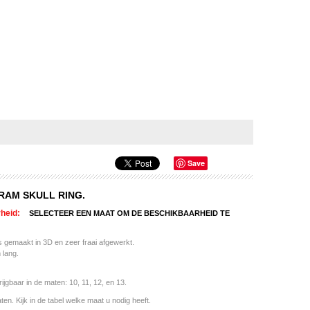
Save
 RAM SKULL RING.
heid:
SELECTEER EEN MAAT OM DE BESCHIKBAARHEID TE
s gemaakt in 3D en zeer fraai afgewerkt.
 lang.
rijgbaar in de maten: 10, 11, 12, en 13.
ten. Kijk in de tabel welke maat u nodig heeft.