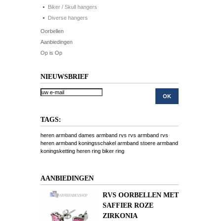
Biker / Skull hangers
Diverse hangers
Oorbellen
Aanbiedingen
Op is Op
NIEUWSBRIEF
TAGS:
heren armband
dames armband
rvs
rvs armband
rvs
heren armband
koningsschakel armband
stoere armband
koningsketting
heren ring
biker ring
AANBIEDINGEN
RVS OORBELLEN MET
SAFFIER ROZE
ZIRKONIA