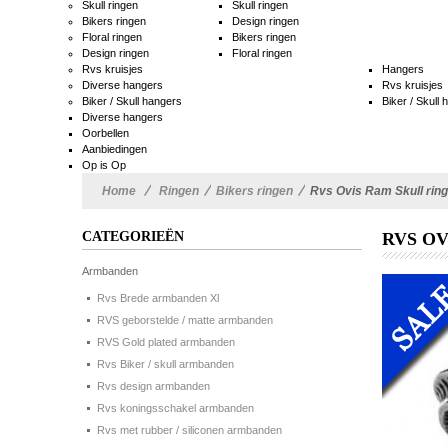
Skull ringen
Skull ringen
Bikers ringen
Design ringen
Floral ringen
Bikers ringen
Design ringen
Floral ringen
Rvs kruisjes
Hangers
Diverse hangers
Rvs kruisjes
Biker / Skull hangers
Biker / Skull
Diverse hangers
Oorbellen
Aanbiedingen
Op is Op
Home
>
Ringen
>
Bikers ringen
>
Rvs Ovis Ram Skull ring
CATEGORIEËN
RVS OV
Armbanden
Rvs Brede armbanden Xl
RVS geborstelde / matte armbanden
RVS Gold plated armbanden
Rvs Biker / skull armbanden
Rvs design armbanden
Rvs koningsschakel armbanden
Rvs met rubber / siliconen armbanden