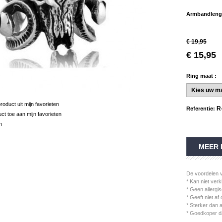
Armbandlengt
€ 19,95
€ 15,95
Ring maat :
product uit mijn favorieten
R
Referentie:
uct toe aan mijn favorieten
n
MEER 
De voordelen v
* Kan niet verk
* Geen allergis
* Geeft niet af
* Sterker dan 
* Goedkoper da