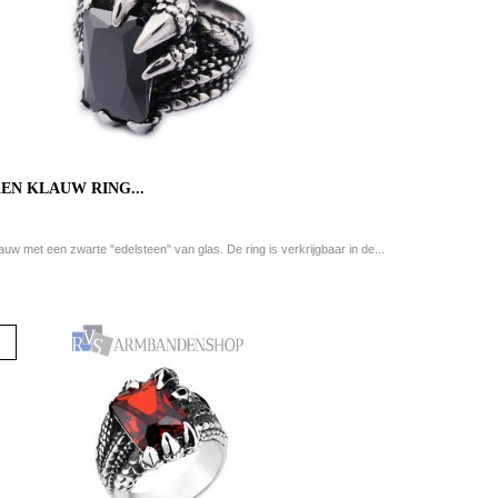
EN KLAUW RING...
uw met een zwarte "edelsteen" van glas. De ring is verkrijgbaar in de...