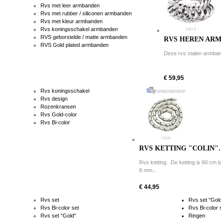
Rvs met leer armbanden
Rvs met rubber / siliconen armbanden
Rvs met kleur armbanden
Rvs koningsschakel armbanden
RVS geborstelde / matte armbanden
RVS HEREN ARMB
RVS Gold plated armbanden
Deze rvs stalen armband 
€ 59,95
Rvs koningsschakel
Rvs design
Rozenkransen
Rvs Gold-color
Rvs Bi-color
RVS KETTING "COLIN".
Rvs ketting. De ketting is 60 cm l
8 mm...
€ 44,95
Rvs set
Rvs set "Gol
Rvs Bi-color set
Rvs Bi-color 
Rvs set "Gold"
Ringen