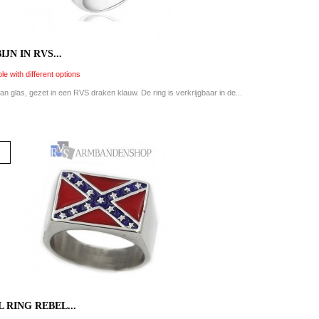
JN IN RVS...
le with different options
an glas, gezet in een RVS draken klauw. De ring is verkrijgbaar in de...
 RING REBEL...