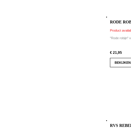
RODE ROBI
Product availab
"Rode robijn" v
€ 21,95
BEKIJKEN
RVS REBEL