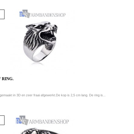
 RING.
gemaakt in 3D en zeer fraai afgewerkt.De kop is 2,5 cm lang. De ring is...