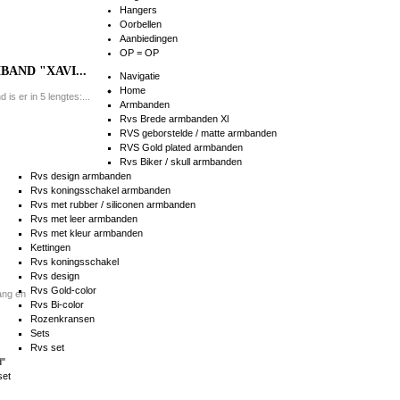
Hangers
Oorbellen
Aanbiedingen
OP = OP
AND "XAVI...
Navigatie
Home
is er in 5 lengtes:...
Armbanden
Rvs Brede armbanden Xl
RVS geborstelde / matte armbanden
RVS Gold plated armbanden
Rvs Biker / skull armbanden
Rvs design armbanden
Rvs koningsschakel armbanden
Rvs met rubber / siliconen armbanden
Rvs met leer armbanden
Rvs met kleur armbanden
Kettingen
Rvs koningsschakel
Rvs design
Rvs Gold-color
ang en
Rvs Bi-color
Rozenkransen
Sets
Rvs set
d"
set