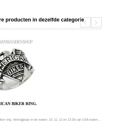
e producten in dezelfde categorie
ICAN BIKER RING.
er ring. Verkrijgbaar in de maten: 10, 11, 12 en 13.Dit zijn USA maten....