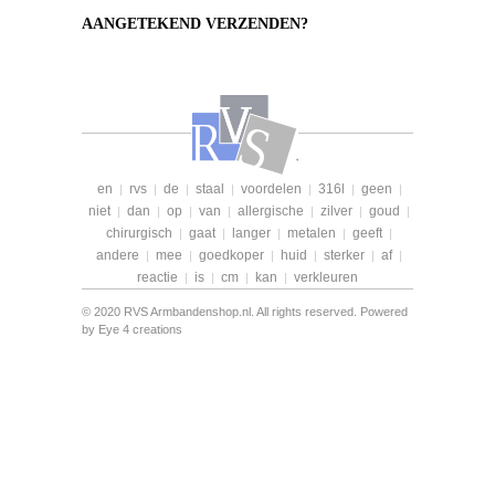
AANGETEKEND VERZENDEN?
en
rvs
de
staal
voordelen
316l
geen
|
|
|
|
|
|
|
niet
dan
op
van
allergische
zilver
goud
|
|
|
|
|
|
|
chirurgisch
gaat
langer
metalen
geeft
|
|
|
|
|
andere
mee
goedkoper
huid
sterker
af
|
|
|
|
|
|
reactie
is
cm
kan
verkleuren
|
|
|
|
© 2020 RVS Armbandenshop.nl. All rights reserved. Powered
by
Eye 4 creations