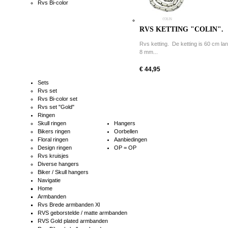
Rvs Bi-color
RVS KETTING "COLIN".
Rvs ketting. De ketting is 60 cm la
8 mm...
€ 44,95
Sets
Rvs set
Rvs Bi-color set
Rvs set "Gold"
Ringen
Skull ringen
Hangers
Bikers ringen
Oorbellen
Floral ringen
Aanbiedingen
Design ringen
OP = OP
Rvs kruisjes
Diverse hangers
Biker / Skull hangers
Navigatie
Home
Armbanden
Rvs Brede armbanden Xl
RVS geborstelde / matte armbanden
RVS Gold plated armbanden