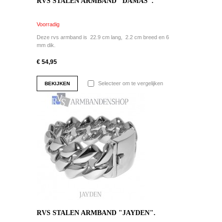
RVS STALEN ARMBAND "DAMAS".
Voorradig
Deze rvs armband is 22.9 cm lang, 2.2 cm breed en 6
mm dik.
€ 54,95
Selecteer om te vergelijken
BEKIJKEN
RVS STALEN ARMBAND "JAYDEN".