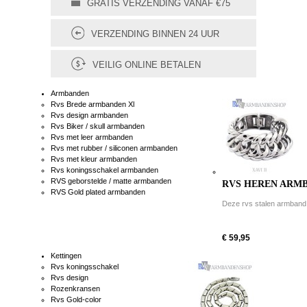
GRATIS VERZENDING VANAF €75
VERZENDING BINNEN 24 UUR
VEILIG ONLINE BETALEN
Armbanden
Rvs Brede armbanden Xl
Rvs design armbanden
Rvs Biker / skull armbanden
Rvs met leer armbanden
Rvs met rubber / siliconen armbanden
Rvs met kleur armbanden
Rvs koningsschakel armbanden
RVS geborstelde / matte armbanden
RVS HEREN ARMBA
RVS Gold plated armbanden
Deze rvs stalen armband is
€ 59,95
Kettingen
Rvs koningsschakel
Rvs design
Rozenkransen
Rvs Gold-color