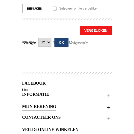
Selecteer om te vergelijken
BEKIJKEN
artikelen:
Vorige
1
2
3
8
Volgende
...
FACEBOOK
Like
INFORMATIE
MIJN REKENING
CONTACTEER ONS
VEILIG ONLINE WINKELEN