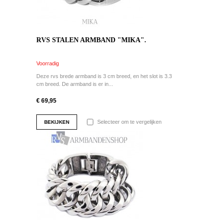
RVS STALEN ARMBAND "MIKA".
Voorradig
Deze rvs brede armband is 3 cm breed, en het slot is 3.3
cm breed. De armband is er in...
€ 69,95
Selecteer om te vergelijken
BEKIJKEN