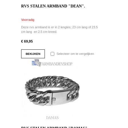
RVS STALEN ARMBAND "DEAN".
Voorradig
Deze rvs armband is er in 2 lengtes; 23 cm lang of 23.5
cm lang en 2.5 cm breed.
€ 69,95
Selecteer om te vergelijken
BEKIJKEN