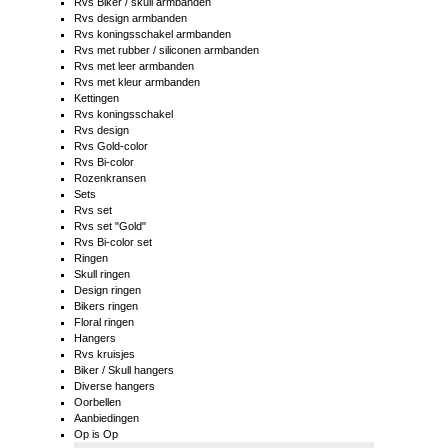
Rvs Biker / skull armbanden
Rvs design armbanden
Rvs koningsschakel armbanden
Rvs met rubber / siliconen armbanden
Rvs met leer armbanden
Rvs met kleur armbanden
Kettingen
Rvs koningsschakel
Rvs design
Rvs Gold-color
Rvs Bi-color
Rozenkransen
Sets
Rvs set
Rvs set "Gold"
Rvs Bi-color set
Ringen
Skull ringen
Design ringen
Bikers ringen
Floral ringen
Hangers
Rvs kruisjes
Biker / Skull hangers
Diverse hangers
Oorbellen
Aanbiedingen
Op is Op