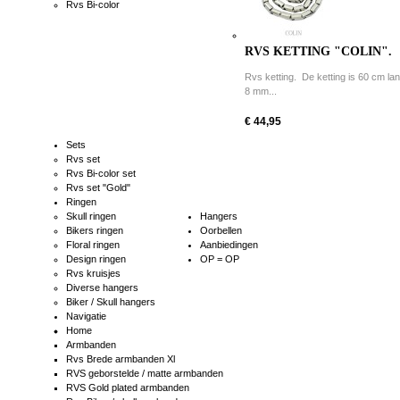
Rvs Bi-color
RVS KETTING "COLIN".
Rvs ketting. De ketting is 60 cm la
8 mm...
€ 44,95
Sets
Rvs set
Rvs Bi-color set
Rvs set "Gold"
Ringen
Skull ringen
Hangers
Bikers ringen
Oorbellen
Floral ringen
Aanbiedingen
Design ringen
OP = OP
Rvs kruisjes
Diverse hangers
Biker / Skull hangers
Navigatie
Home
Armbanden
Rvs Brede armbanden Xl
RVS geborstelde / matte armbanden
RVS Gold plated armbanden