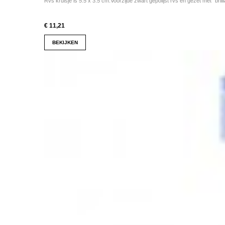
Rvs kruisje is 5.5 x 3.5 cm.Voorzijde zwart gepolijst rvs en gezet met "brillia
€ 11,21
BEKIJKEN