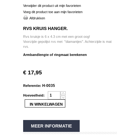
Verwijder dit product uit mijn favorieten
Voeg dit product toe aan mijn favorieten
Afdrukken
RVS KRUIS HANGER.
Rvs kruisje is 6 x 4.3 cm met een groot oog!
Voorzijde gepolijst rvs met "diamantjes".
Achterzijde is mat
rvs.
Armbandlengte of ringmaat berekenen
€ 17,95
H-0035
Referentie:
Hoeveelheid:
MEER INFORMATIE