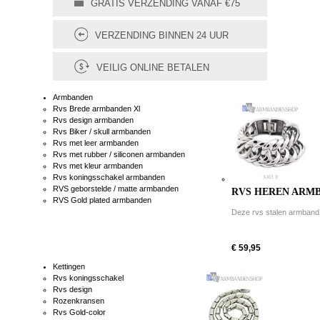
GRATIS VERZENDING VANAF €75
VERZENDING BINNEN 24 UUR
VEILIG ONLINE BETALEN
Armbanden
Rvs Brede armbanden Xl
Rvs design armbanden
Rvs Biker / skull armbanden
Rvs met leer armbanden
Rvs met rubber / siliconen armbanden
Rvs met kleur armbanden
Rvs koningsschakel armbanden
RVS geborstelde / matte armbanden
RVS HEREN ARMBA
RVS Gold plated armbanden
Deze rvs stalen armband is
€ 59,95
Kettingen
Rvs koningsschakel
Rvs design
Rozenkransen
Rvs Gold-color