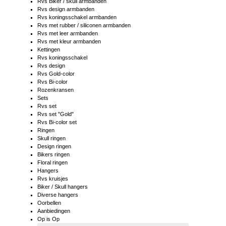
Rvs Biker / skull armbanden
Rvs design armbanden
Rvs koningsschakel armbanden
Rvs met rubber / siliconen armbanden
Rvs met leer armbanden
Rvs met kleur armbanden
Kettingen
Rvs koningsschakel
Rvs design
Rvs Gold-color
Rvs Bi-color
Rozenkransen
Sets
Rvs set
Rvs set "Gold"
Rvs Bi-color set
Ringen
Skull ringen
Design ringen
Bikers ringen
Floral ringen
Hangers
Rvs kruisjes
Biker / Skull hangers
Diverse hangers
Oorbellen
Aanbiedingen
Op is Op