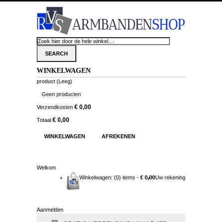
WINKELWAGEN
product
(Leeg)
Geen producten
€ 0,00
Verzendkosten
€ 0,00
Totaal
WINKELWAGEN
AFREKENEN
Welkom
Winkelwagen:
(0) items -
€ 0,00
Uw rekening
Aanmelden