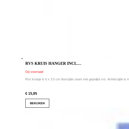
RVS KRUIS HANGER INCL....
Op voorraad
Rvs kruisje is 6 x 3.5 cm.Voorzijde zwart met gepolijst rvs. Achterzijde is m
€ 15,95
BEKIJKEN