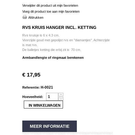
Verwijder dit product uit mijn favorieten
Voeg dit product toe aan mijn favorieten
Afdrukken
RVS KRUIS HANGER INCL. KETTING
Rvs kruisje is 6 x 4.3 cm.
Voorzijde goud met gepolijst rvs en "diamantjes".
Achterzijde
is mat rvs.
De balletjes ketting die erbij zit is 70 cm.
Armbandlengte of ringmaat berekenen
€ 17,95
H-0021
Referentie:
Hoeveelheid:
MEER INFORMATIE