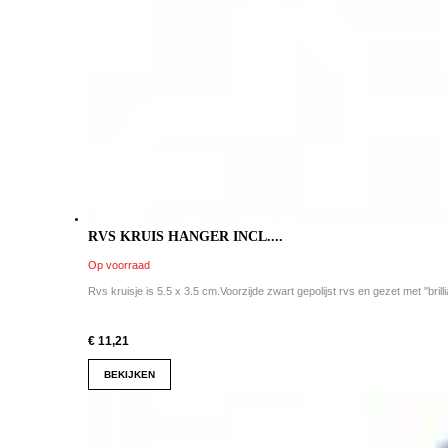
RVS KRUIS HANGER INCL....
Op voorraad
Rvs kruisje is 5.5 x 3.5 cm.Voorzijde zwart gepolijst rvs en gezet met "brillia
€ 11,21
BEKIJKEN