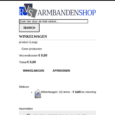
WINKELWAGEN
product
(Leeg)
Geen producten
€ 0,00
Verzendkosten
€ 0,00
Totaal
WINKELWAGEN
AFREKENEN
Welkom
Winkelwagen:
(0) items -
€ 0,00
Uw rekening
Aanmelden