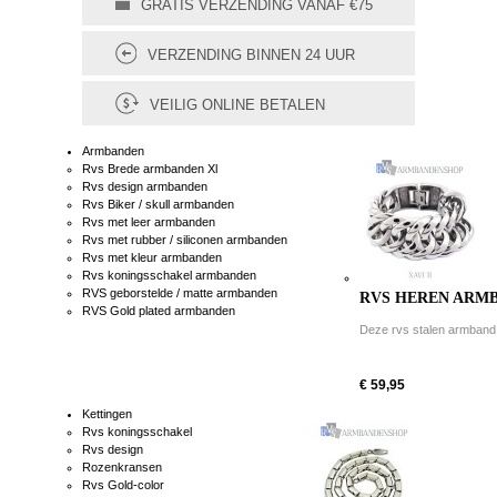
GRATIS VERZENDING VANAF €75
VERZENDING BINNEN 24 UUR
VEILIG ONLINE BETALEN
Armbanden
Rvs Brede armbanden Xl
Rvs design armbanden
Rvs Biker / skull armbanden
Rvs met leer armbanden
Rvs met rubber / siliconen armbanden
Rvs met kleur armbanden
Rvs koningsschakel armbanden
RVS geborstelde / matte armbanden
RVS HEREN ARMBA
RVS Gold plated armbanden
Deze rvs stalen armband is
€ 59,95
Kettingen
Rvs koningsschakel
Rvs design
Rozenkransen
Rvs Gold-color