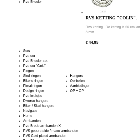
Rvs Bi-color
RVS KETTING "COLIN".
Rvs ketting. De ketting is 60 cm la
8 mm...
€ 44,95
Sets
Rvs set
Rvs Bi-color set
Rvs set "Gold"
Ringen
Skull ringen
Hangers
Bikers ringen
Oorbellen
Floral ringen
Aanbiedingen
Design ringen
OP = OP
Rvs kruisjes
Diverse hangers
Biker / Skull hangers
Navigatie
Home
Armbanden
Rvs Brede armbanden Xl
RVS geborstelde / matte armbanden
RVS Gold plated armbanden