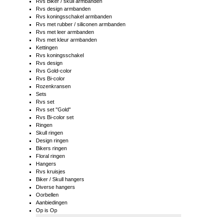
Rvs Biker / skull armbanden
Rvs design armbanden
Rvs koningsschakel armbanden
Rvs met rubber / siliconen armbanden
Rvs met leer armbanden
Rvs met kleur armbanden
Kettingen
Rvs koningsschakel
Rvs design
Rvs Gold-color
Rvs Bi-color
Rozenkransen
Sets
Rvs set
Rvs set "Gold"
Rvs Bi-color set
Ringen
Skull ringen
Design ringen
Bikers ringen
Floral ringen
Hangers
Rvs kruisjes
Biker / Skull hangers
Diverse hangers
Oorbellen
Aanbiedingen
Op is Op